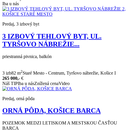
Iba u nás
Predaj, 3 izbový byt
3 IZBOVÝ TEHLOVÝ BYT, UL.
TYRŠOVO NÁBREŽIE...
priestranná pivnica, balkón
2
3 izb
82 m
Staré Mesto - Centrum, Tyršovo nábrežie, Košice I
265 000,-
€
Náš TIP
Iba u nás
Znížená cena
Video
Predaj, orná pôda
ORNÁ PÔDA, KOŠICE BARCA
POZEMOK MEDZI LETISKOM A MESTSKOU ČASŤOU
BARCA