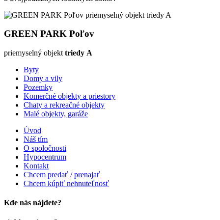
GREEN PARK Poľov
priemyselný objekt
triedy A
Byty
Domy a vily
Pozemky
Komerčné objekty a priestory
Chaty a rekreačné objekty
Malé objekty, garáže
Úvod
Náš tím
O spoločnosti
Hypocentrum
Kontakt
Chcem predať / prenajať
Chcem kúpiť nehnuteľnosť
Kde nás nájdete?