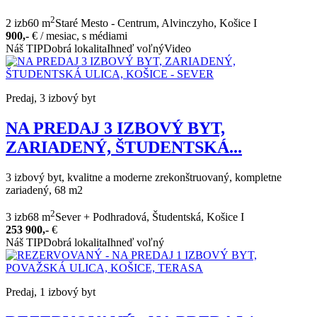
2
2 izb
60 m
Staré Mesto - Centrum, Alvinczyho, Košice I
900,-
€
/ mesiac, s médiami
Náš TIP
Dobrá lokalita
Ihneď voľný
Video
Predaj, 3 izbový byt
NA PREDAJ 3 IZBOVÝ BYT,
ZARIADENÝ, ŠTUDENTSKÁ...
3 izbový byt, kvalitne a moderne zrekonštruovaný, kompletne
zariadený, 68 m2
2
3 izb
68 m
Sever + Podhradová, Študentská, Košice I
253 900,-
€
Náš TIP
Dobrá lokalita
Ihneď voľný
Predaj, 1 izbový byt