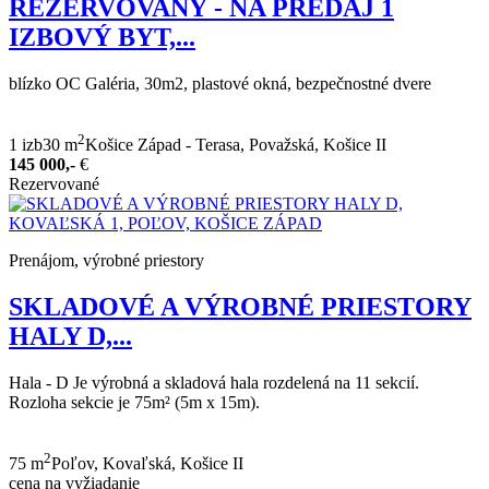
REZERVOVANÝ - NA PREDAJ 1
IZBOVÝ BYT,...
blízko OC Galéria, 30m2, plastové okná, bezpečnostné dvere
2
1 izb
30 m
Košice Západ - Terasa, Považská, Košice II
145 000,-
€
Rezervované
Prenájom, výrobné priestory
SKLADOVÉ A VÝROBNÉ PRIESTORY
HALY D,...
Hala - D Je výrobná a skladová hala rozdelená na 11 sekcií.
Rozloha sekcie je 75m² (5m x 15m).
2
75 m
Poľov, Kovaľská, Košice II
cena na vyžiadanie