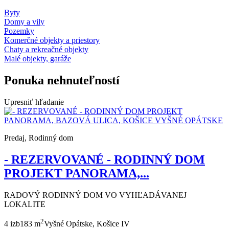
Byty
Domy a vily
Pozemky
Komerčné objekty a priestory
Chaty a rekreačné objekty
Malé objekty, garáže
Ponuka nehnuteľností
Upresniť hľadanie
Predaj, Rodinný dom
- REZERVOVANÉ - RODINNÝ DOM
PROJEKT PANORAMA,...
RADOVÝ RODINNÝ DOM VO VYHĽADÁVANEJ
LOKALITE
2
4 izb
183 m
Vyšné Opátske, Košice IV