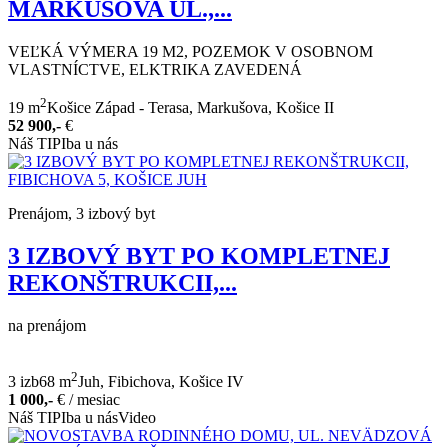
MARKUŠOVA UL.,...
VEĽKÁ VÝMERA 19 M2, POZEMOK V OSOBNOM
VLASTNÍCTVE, ELKTRIKA ZAVEDENÁ
2
19 m
Košice Západ - Terasa, Markušova, Košice II
52 900,-
€
Náš TIP
Iba u nás
Prenájom, 3 izbový byt
3 IZBOVÝ BYT PO KOMPLETNEJ
REKONŠTRUKCII,...
na prenájom
2
3 izb
68 m
Juh, Fibichova, Košice IV
1 000,-
€
/ mesiac
Náš TIP
Iba u nás
Video