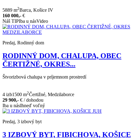
2
5889 m
Barca, Košice IV
160 000,-
€
Náš TIP
Iba u nás
Video
Predaj, Rodinný dom
RODINNÝ DOM, CHALUPA, OBEC
ČERTIŽNÉ, OKRES...
Štvorizbová chalupa v príjemnom prostredí
2
4 izb
1500 m
Čertižné, Medzilaborce
29 900,-
€
/ dohodou
Iba u nás
Ihneď voľný
Predaj, 3 izbový byt
3 IZBOVÝ BYT, FIBICHOVA, KOŠICE