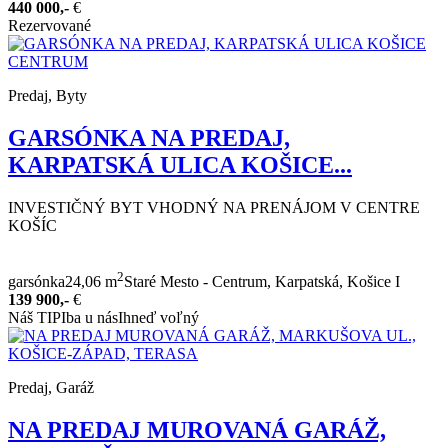
440 000,-
€
Rezervované
Predaj, Byty
GARSÓNKA NA PREDAJ,
KARPATSKÁ ULICA KOŠICE...
INVESTIČNÝ BYT VHODNÝ NA PRENÁJOM V CENTRE
KOŠÍC
2
garsónka
24,06 m
Staré Mesto - Centrum, Karpatská, Košice I
139 900,-
€
Náš TIP
Iba u nás
Ihneď voľný
Predaj, Garáž
NA PREDAJ MUROVANÁ GARÁŽ,