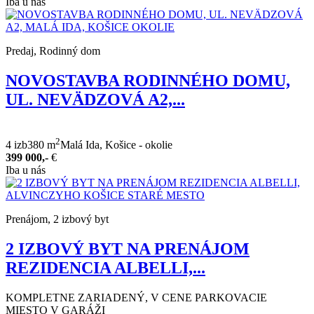
Iba u nás
Predaj, Rodinný dom
NOVOSTAVBA RODINNÉHO DOMU,
UL. NEVÄDZOVÁ A2,...
2
4 izb
380 m
Malá Ida, Košice - okolie
399 000,-
€
Iba u nás
Prenájom, 2 izbový byt
2 IZBOVÝ BYT NA PRENÁJOM
REZIDENCIA ALBELLI,...
KOMPLETNE ZARIADENÝ, V CENE PARKOVACIE
MIESTO V GARÁŽI