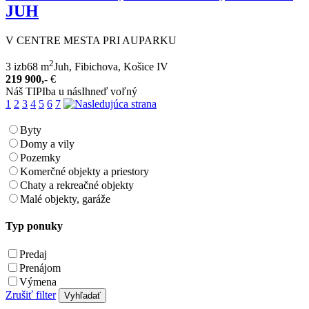
JUH
V CENTRE MESTA PRI AUPARKU
2
3 izb
68 m
Juh, Fibichova, Košice IV
219 900,-
€
Náš TIP
Iba u nás
Ihneď voľný
1
2
3
4
5
6
7
Byty
Domy a vily
Pozemky
Komerčné objekty a priestory
Chaty a rekreačné objekty
Malé objekty, garáže
Typ ponuky
Predaj
Prenájom
Výmena
Zrušiť filter
Vyhľadať