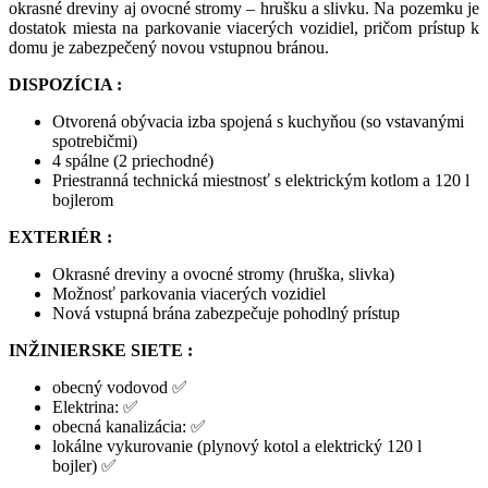
okrasné dreviny aj ovocné stromy – hrušku a slivku. Na pozemku je
dostatok miesta na parkovanie viacerých vozidiel, pričom prístup k
domu je zabezpečený novou vstupnou bránou.
DISPOZÍCIA :
Otvorená obývacia izba spojená s kuchyňou (so vstavanými
spotrebičmi)
4 spálne (2 priechodné)
Priestranná technická miestnosť s elektrickým kotlom a 120 l
bojlerom
EXTERIÉR :
Okrasné dreviny a ovocné stromy (hruška, slivka)
Možnosť parkovania viacerých vozidiel
Nová vstupná brána zabezpečuje pohodlný prístup
INŽINIERSKE SIETE :
obecný vodovod ✅
Elektrina: ✅
obecná kanalizácia: ✅
lokálne vykurovanie (plynový kotol a elektrický 120 l
bojler) ✅