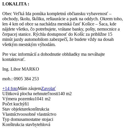
LOKALITA :
Obec Veľká Ida ponúka kompletnú občiansku vybavenosť –
obchody, školu, škôlku, reštaurácie a park na oddych. Okrem toho,
len 4 km od obce sa nachádza mestská časť Košice – Šaca, kde
nájdete všetko, čo potrebujete, vrátane banky, pošty, nemocnice a
čerpacej stanice. Rýchla dostupnosť do Košíc za približne 15
minút jazdy automobilom zabezpečí, že budete vždy na dosah
všetkým mestským výhodám.
Pre viac informácií a dohodnutie obhliadky ma neváhajte
kontaktovať.
Ing. Libor MARKO
mob.: 0905 384 253
+14 foto
Mám záujem
Zavolať
Užitková plocha nehnuteľnosti
140 m2
Výmera pozemku
1041 m2
Počet kuchýň
1
Stav objektu
rekonštrukcia
Vlastníctvo
osobné vlastníctvo
Typ domu
samostatne stojaci
Konštrukcia stavby
tehlová