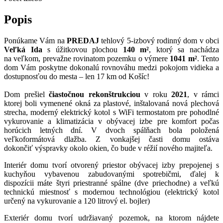
Popis
Ponúkame Vám na
PREDAJ
tehlový 5-izbový rodinný dom v obci
Veľká Ida
s úžitkovou plochou
140 m²
, ktorý sa nachádza
na veľkom, prevažne rovinatom pozemku o výmere
1041 m²
. Tento
dom Vám poskytne dokonalú rovnováhu medzi pokojom vidieka a
dostupnosťou do mesta – len 17 km od Košíc!
Dom prešiel
čiastočnou rekonštrukciou
v roku
2021
, v rámci
ktorej boli vymenené okná za plastové, inštalovaná nová plechová
strecha, moderný elektrický kotol s WiFi termostatom pre pohodlné
vykurovanie a klimatizácia v obývacej izbe pre komfort počas
horúcich letných dní. V dvoch spálňach bola položená
veľkoformátová dlažba. Z vonkajšej časti domu ostáva
dokončiť výspravky okolo okien, čo bude v réžií nového majiteľa.
Interiér domu tvorí otvorený priestor obývacej izby prepojenej s
kuchyňou vybavenou zabudovanými spotrebičmi, ďalej k
dispozícii máte štyri priestranné spálne (dve priechodne) a veľkú
technickú miestnosť s modernou technológiou (elektrický kotol
určený na vykurovanie a 120 litrový el. bojler)
Exteriér domu tvorí udržiavaný pozemok, na ktorom nájdete