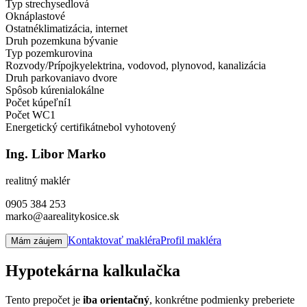
Typ strechy
sedlová
Okná
plastové
Ostatné
klimatizácia, internet
Druh pozemku
na bývanie
Typ pozemku
rovina
Rozvody/Prí­pojky
elektrina, vodovod, plynovod, kanalizácia
Druh parkovania
vo dvore
Spôsob kúrenia
lokálne
Počet kúpeľní­
1
Počet WC
1
Energetický certifikát
nebol vyhotovený
Ing. Libor Marko
realitný maklér
0905 384 253
marko@aarealitykosice.sk
Kontaktovať makléra
Profil makléra
Mám záujem
Hypotekárna kalkulačka
Tento prepočet je
iba orientačný
, konkrétne podmienky preberiete