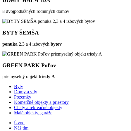
DOMY MALÁ IDA
8 dvojpodlažných rodinných domov
BYTY ŠEMŠA
ponuka
2,3 a 4 izbových
bytov
GREEN PARK Poľov
priemyselný objekt
triedy A
Byty
Domy a vily
Pozemky
Komerčné objekty a priestory
Chaty a rekreačné objekty
Malé objekty, garáže
Úvod
Náš tím