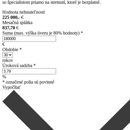
so špecialistom priamo na stretnutí, ktoré je bezplatné.
Hodnota nehnuteľnosti
225 000,-
€
Mesačná splátka
837,70
€
Suma
(max. výška úveru je 80% hodnoty) *
€
Obdobie
*
rokov
Úroková sadzba
*
%
* označené polia sú povinné
Vypočítať