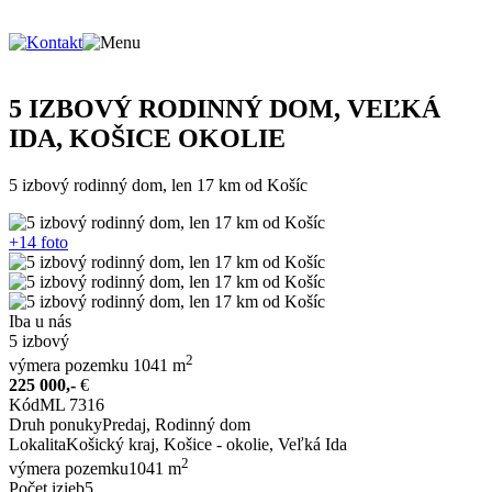
5 IZBOVÝ RODINNÝ DOM, VEĽKÁ
IDA, KOŠICE OKOLIE
5 izbový rodinný dom, len 17 km od Košíc
+14 foto
Iba u nás
5
izbový
2
výmera pozemku
1041
m
225 000,-
€
Kód
ML 7316
Druh ponuky
Predaj, Rodinný dom
Lokalita
Košický kraj, Košice - okolie, Veľká Ida
2
výmera pozemku
1041 m
Počet izieb
5