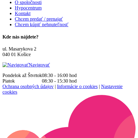
O spoločnosti
Hypocentrum
Kontakt
Chcem predať / prenajať
Chcem kúpiť nehnuteľnosť
Kde nás nájdete?
ul. Masarykova 2
040 01 Košice
Navigovať
Pondelok až Štvrtok
08:30 - 16:00
hod
Piatok
08:30 - 15:30
hod
Ochrana osobných údajov
|
Informácie o cookies
|
Nastavenie
cookies