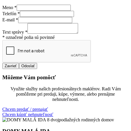
Meno
*
Telefón
*
E-mail
*
Text správy
*
* označené polia sú povinné
Zavrieť
Odoslať
Môžeme Vám pomôcť
Využite služby našich profesionálnych maklérov. Radi Vám
pomôžeme pri predaji, kúpe, výmene, alebo prenájme
nehnuteľnosti.
Chcem predať / prenajať
Chcem kúpiť nehnuteľnosť