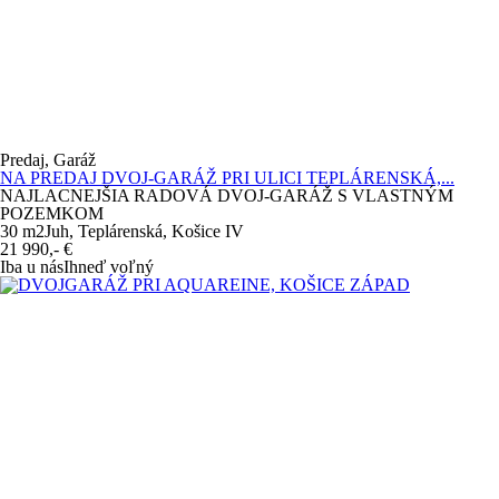
Predaj, Garáž
NA PREDAJ DVOJ-GARÁŽ PRI ULICI TEPLÁRENSKÁ,...
NAJLACNEJŠIA RADOVÁ DVOJ-GARÁŽ S VLASTNÝM
POZEMKOM
30 m
2
Juh, Teplárenská, Košice IV
21 990,-
€
Iba u nás
Ihneď voľný