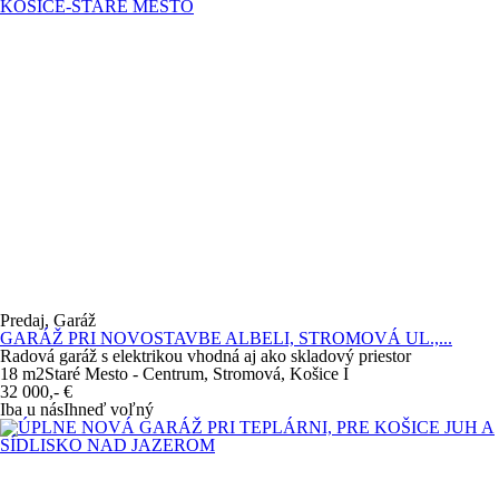
Predaj, Garáž
GARÁŽ PRI NOVOSTAVBE ALBELI, STROMOVÁ UL.,...
Radová garáž s elektrikou vhodná aj ako skladový priestor
18 m
2
Staré Mesto - Centrum, Stromová, Košice I
32 000,-
€
Iba u nás
Ihneď voľný