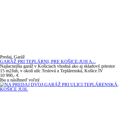
Predaj, Garáž
GARÁŽ PRI TEPLÁRNI, PRE KOŠICE-JUH A...
Najlacnejšia garáž v Košiciach vhodná ako aj skladový priestor
15 m
2
Juh, v okolí ulíc Teslová a Teplárenská, Košice IV
10 990,-
€
Iba u nás
Ihneď voľný