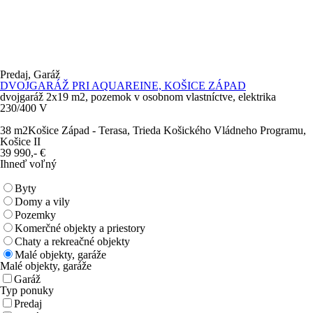
Predaj, Garáž
DVOJGARÁŽ PRI AQUAREINE, KOŠICE ZÁPAD
dvojgaráž 2x19 m2, pozemok v osobnom vlastníctve, elektrika
230/400 V
38 m
2
Košice Západ - Terasa, Trieda Košického Vládneho Programu,
Košice II
39 990,-
€
Ihneď voľný
Byty
Domy a vily
Pozemky
Komerčné objekty a priestory
Chaty a rekreačné objekty
Malé objekty, garáže
Malé objekty, garáže
Garáž
Typ ponuky
Predaj