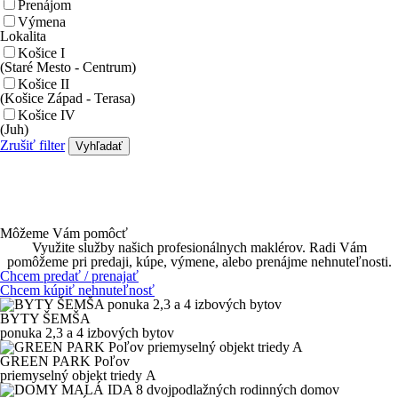
Prenájom
Výmena
Lokalita
Košice I
(Staré Mesto - Centrum)
Košice II
(Košice Západ - Terasa)
Košice IV
(Juh)
Zrušiť filter
Vyhľadať
Môžeme Vám pomôcť
Využite služby našich profesionálnych maklérov. Radi Vám
pomôžeme pri predaji, kúpe, výmene, alebo prenájme nehnuteľnosti.
Chcem predať / prenajať
Chcem kúpiť nehnuteľnosť
BYTY ŠEMŠA
ponuka
2,3 a 4 izbových
bytov
GREEN PARK Poľov
priemyselný objekt
triedy A