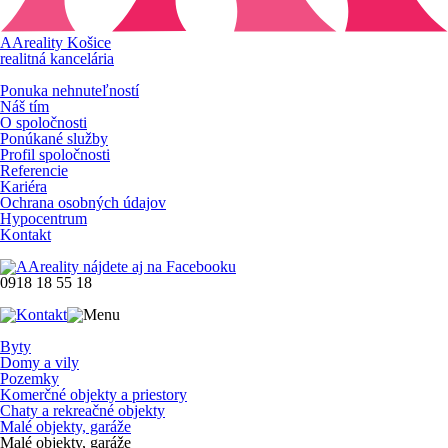
AAreality Košice
realitná kancelária
Ponuka nehnuteľností
Náš tím
O spoločnosti
Ponúkané služby
Profil spoločnosti
Referencie
Kariéra
Ochrana osobných údajov
Hypocentrum
Kontakt
0918 18 55 18
Byty
Domy a vily
Pozemky
Komerčné objekty a priestory
Chaty a rekreačné objekty
Malé objekty, garáže
Malé objekty, garáže