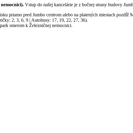
 nemocnici).
Vstup do našej kancelárie je z bočnej strany budovy Jumb
ku priamo pred Jumbo centrom alebo na platených miestach pozdĺž M
čky: 2, 3, 6, 9 | Autobusy: 17, 19, 22, 27, 36).
park smerom k Železničnej nemocnici.