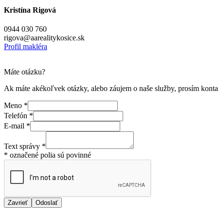
Kristína Rigová
0944 030 760
rigova@aarealitykosice.sk
Profil makléra
Máte otázku?
Ak máte akékoľvek otázky, alebo záujem o naše služby, prosím konta
Meno
*
Telefón
*
E-mail
*
Text správy
*
* označené polia sú povinné
Zavrieť
Odoslať