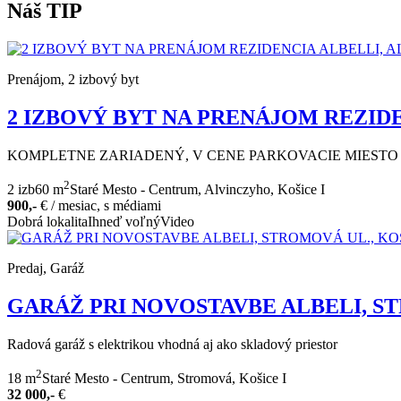
Náš TIP
Prenájom, 2 izbový byt
2 IZBOVÝ BYT NA PRENÁJOM REZIDEN
KOMPLETNE ZARIADENÝ, V CENE PARKOVACIE MIESTO
2
2 izb
60 m
Staré Mesto - Centrum, Alvinczyho, Košice I
900,-
€
/ mesiac, s médiami
Dobrá lokalita
Ihneď voľný
Video
Predaj, Garáž
GARÁŽ PRI NOVOSTAVBE ALBELI, STR
Radová garáž s elektrikou vhodná aj ako skladový priestor
2
18 m
Staré Mesto - Centrum, Stromová, Košice I
32 000,-
€