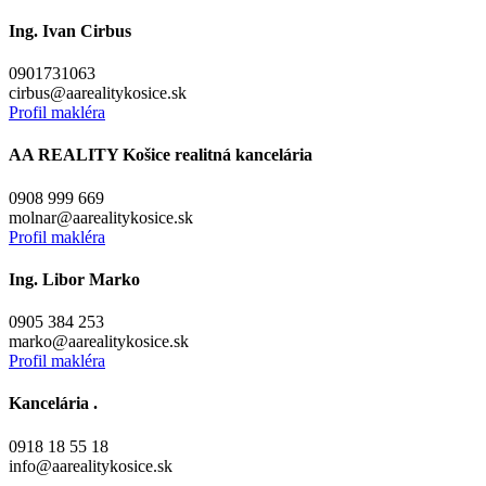
Ing. Ivan Cirbus
0901731063
cirbus@aarealitykosice.sk
Profil makléra
AA REALITY Košice realitná kancelária
0908 999 669
molnar@aarealitykosice.sk
Profil makléra
Ing. Libor Marko
0905 384 253
marko@aarealitykosice.sk
Profil makléra
Kancelária .
0918 18 55 18
info@aarealitykosice.sk