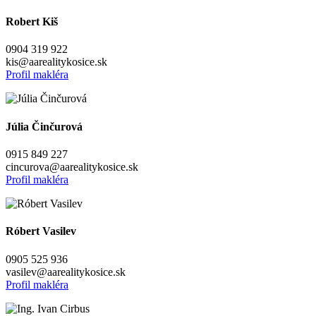
Robert Kiš
0904 319 922
kis@aarealitykosice.sk
Profil makléra
Júlia Činčurová
0915 849 227
cincurova@aarealitykosice.sk
Profil makléra
Róbert Vasilev
0905 525 936
vasilev@aarealitykosice.sk
Profil makléra