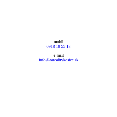
mobil
0918 18 55 18
e-mail
info@aarealitykosice.sk