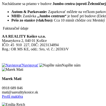
Nachádzame sa priamo v budove
Jumbo centra (oproti Železničnej
Autom & Parkovanie:
Zaparkovať môžete na veľkom parkovis
MHD:
Zastávka
„Jumbo centrum“
je hneď pri budove (Elektri
Pešo zo stanice (vlak/bus):
Cca 10 minút chôdze cez Mestský 
Fakturačné údaje
AA REALITY Košice s.r.o.
Masarykova 2, 040 01 Košice
IČO: 45 910 227, DIČ: 2023134894
Reg.: OR MS KE, odd.: Sro, vl. č.: 26593/V
Navigovať
Napíšte nám
Marek Mati
0918 689 846
mati@aarealitykosice.sk
Profil makléra