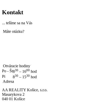
Kontakt
... tešíme sa na Vás
Máte otázku?
Otváracie hodiny
30
00
Po - Št
8
– 16
hod
30
30
Pi
8
– 15
hod
Adresa
AA REALITY Košice, s.r.o.
Masarykova 2
040 01 Košice