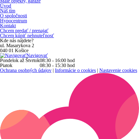
Malé objekty, garáže
Úvod
Náš tím
O spoločnosti
Hypocentrum
Kontakt
Chcem predať / prenajať
Chcem kúpiť nehnuteľnosť
Kde nás nájdete?
ul. Masarykova 2
040 01 Košice
Navigovať
Pondelok až Štvrtok
08:30 - 16:00
hod
Piatok
08:30 - 15:30
hod
Ochrana osobných údajov
|
Informácie o cookies
|
Nastavenie cookies