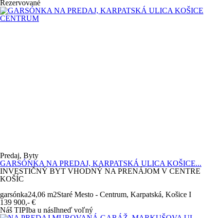
Rezervované
Predaj, Byty
GARSÓNKA NA PREDAJ, KARPATSKÁ ULICA KOŠICE...
INVESTIČNÝ BYT VHODNÝ NA PRENÁJOM V CENTRE
KOŠÍC
garsónka
24,06 m
2
Staré Mesto - Centrum, Karpatská, Košice I
139 900,-
€
Náš TIP
Iba u nás
Ihneď voľný