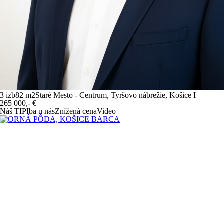
3 izb
82 m
2
Staré Mesto - Centrum, Tyršovo nábrežie, Košice I
265 000,-
€
Náš TIP
Iba u nás
Znížená cena
Video