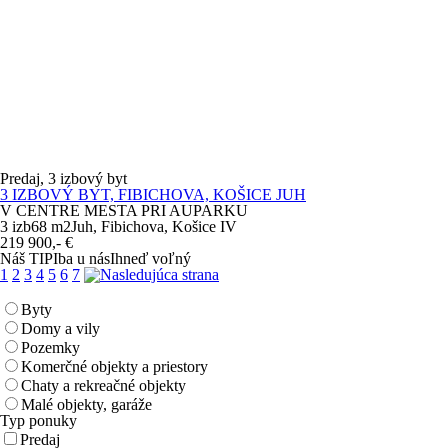
Predaj, 3 izbový byt
3 IZBOVÝ BYT, FIBICHOVA, KOŠICE JUH
V CENTRE MESTA PRI AUPARKU
3 izb
68 m
2
Juh, Fibichova, Košice IV
219 900,-
€
Náš TIP
Iba u nás
Ihneď voľný
1
2
3
4
5
6
7
Byty
Domy a vily
Pozemky
Komerčné objekty a priestory
Chaty a rekreačné objekty
Malé objekty, garáže
Typ ponuky
Predaj