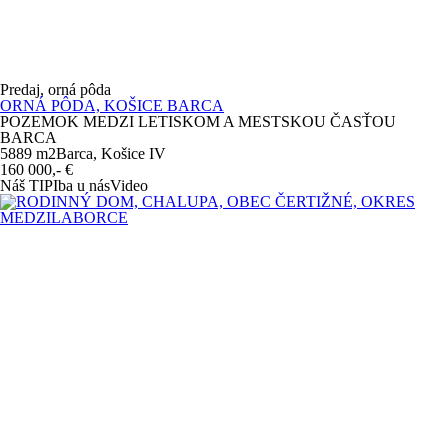
Predaj, orná pôda
ORNÁ PÔDA, KOŠICE BARCA
POZEMOK MEDZI LETISKOM A MESTSKOU ČASŤOU
BARCA
5889 m
2
Barca, Košice IV
160 000,-
€
Náš TIP
Iba u nás
Video