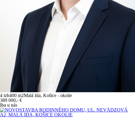
4 izb
400 m
2
Malá Ida, Košice - okolie
389 000,-
€
Iba u nás