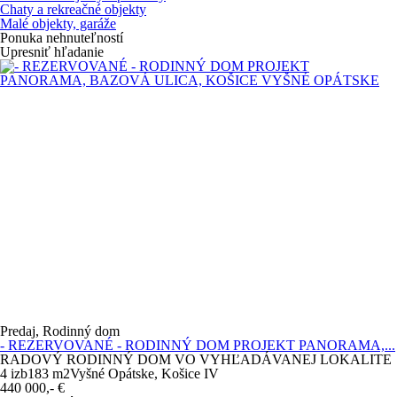
Chaty a rekreačné objekty
Malé objekty, garáže
Ponuka nehnuteľností
Upresniť hľadanie
Predaj, Rodinný dom
- REZERVOVANÉ - RODINNÝ DOM PROJEKT PANORAMA,...
RADOVÝ RODINNÝ DOM VO VYHĽADÁVANEJ LOKALITE
4 izb
183 m
2
Vyšné Opátske, Košice IV
440 000,-
€