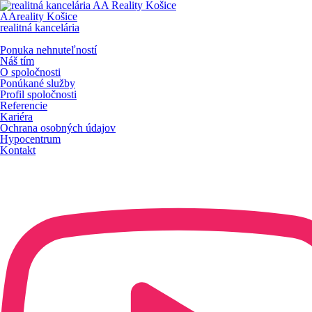
AAreality Košice
realitná kancelária
Ponuka nehnuteľností
Náš tím
O spoločnosti
Ponúkané služby
Profil spoločnosti
Referencie
Kariéra
Ochrana osobných údajov
Hypocentrum
Kontakt