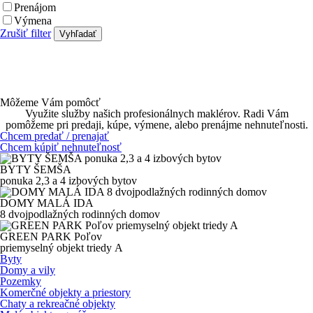
Prenájom
Výmena
Zrušiť filter
Vyhľadať
Môžeme Vám pomôcť
Využite služby našich profesionálnych maklérov. Radi Vám
pomôžeme pri predaji, kúpe, výmene, alebo prenájme nehnuteľnosti.
Chcem predať / prenajať
Chcem kúpiť nehnuteľnosť
BYTY ŠEMŠA
ponuka
2,3 a 4 izbových
bytov
DOMY MALÁ IDA
8 dvojpodlažných rodinných domov
GREEN PARK Poľov
priemyselný objekt
triedy A
Byty
Domy a vily
Pozemky
Komerčné objekty a priestory
Chaty a rekreačné objekty