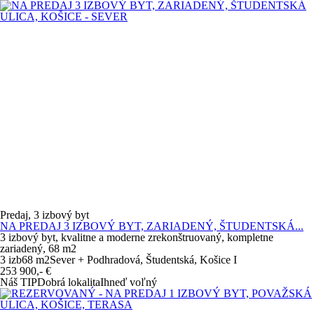
Predaj, 3 izbový byt
NA PREDAJ 3 IZBOVÝ BYT, ZARIADENÝ, ŠTUDENTSKÁ...
3 izbový byt, kvalitne a moderne zrekonštruovaný, kompletne
zariadený, 68 m2
3 izb
68 m
2
Sever + Podhradová, Študentská, Košice I
253 900,-
€
Náš TIP
Dobrá lokalita
Ihneď voľný