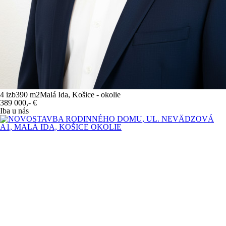
4 izb
390 m
2
Malá Ida, Košice - okolie
389 000,-
€
Iba u nás