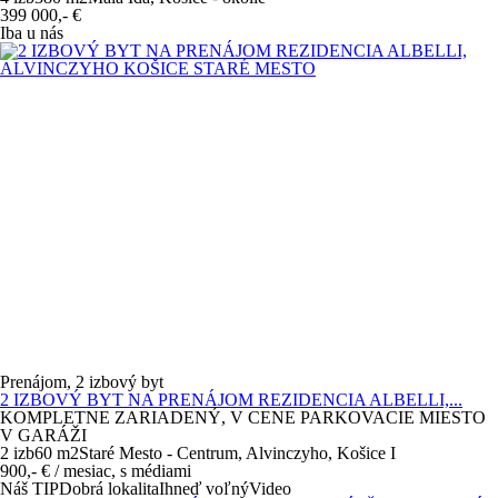
399 000,-
€
Iba u nás
Prenájom, 2 izbový byt
2 IZBOVÝ BYT NA PRENÁJOM REZIDENCIA ALBELLI,...
KOMPLETNE ZARIADENÝ, V CENE PARKOVACIE MIESTO
V GARÁŽI
2 izb
60 m
2
Staré Mesto - Centrum, Alvinczyho, Košice I
900,-
€
/ mesiac, s médiami
Náš TIP
Dobrá lokalita
Ihneď voľný
Video