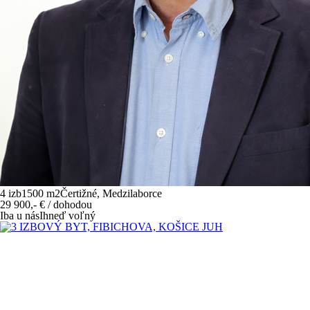
4 izb
1500 m
2
Čertižné, Medzilaborce
29 900,-
€
/ dohodou
Iba u nás
Ihneď voľný