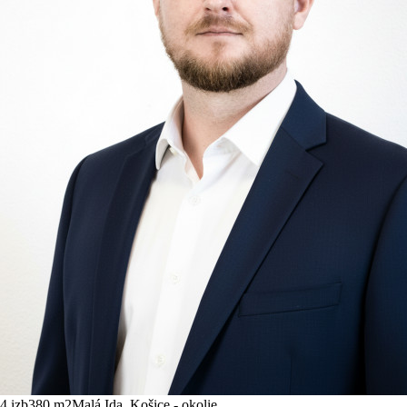
4 izb
380 m
2
Malá Ida, Košice - okolie