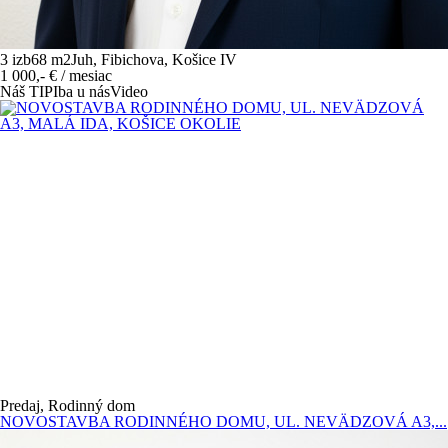
3 izb
68 m
2
Juh, Fibichova, Košice IV
1 000,-
€
/ mesiac
Náš TIP
Iba u nás
Video
Predaj, Rodinný dom
NOVOSTAVBA RODINNÉHO DOMU, UL. NEVÄDZOVÁ A3,...