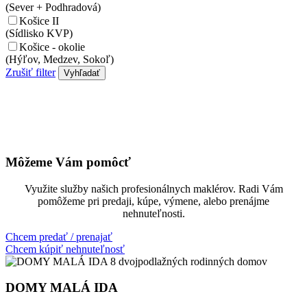
(Sever + Podhradová)
Košice II
(Sídlisko KVP)
Košice - okolie
(Hýľov, Medzev, Sokoľ)
Zrušiť filter
Vyhľadať
Môžeme Vám pomôcť
Využite služby našich profesionálnych maklérov. Radi Vám
pomôžeme pri predaji, kúpe, výmene, alebo prenájme
nehnuteľnosti.
Chcem predať / prenajať
Chcem kúpiť nehnuteľnosť
DOMY MALÁ IDA