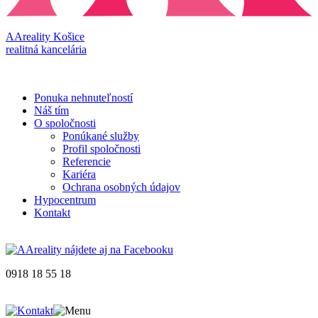
AAreality Košice
realitná kancelária
Ponuka nehnuteľností
Náš tím
O spoločnosti
Ponúkané služby
Profil spoločnosti
Referencie
Kariéra
Ochrana osobných údajov
Hypocentrum
Kontakt
0918 18 55 18