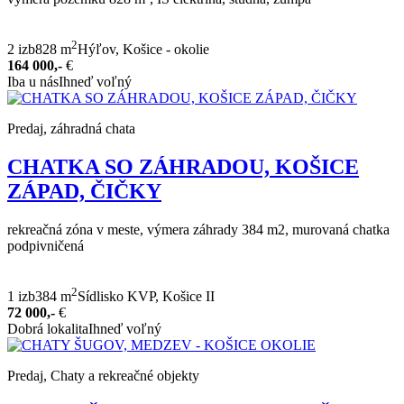
2
2 izb
828 m
Hýľov, Košice - okolie
164 000,-
€
Iba u nás
Ihneď voľný
Predaj, záhradná chata
CHATKA SO ZÁHRADOU, KOŠICE
ZÁPAD, ČIČKY
rekreačná zóna v meste, výmera záhrady 384 m2, murovaná chatka
podpivničená
2
1 izb
384 m
Sídlisko KVP, Košice II
72 000,-
€
Dobrá lokalita
Ihneď voľný
Predaj, Chaty a rekreačné objekty