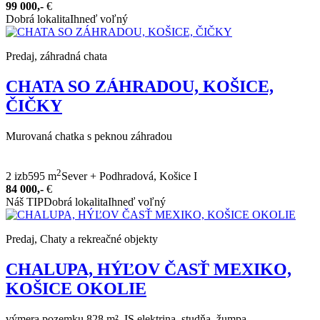
99 000,-
€
Dobrá lokalita
Ihneď voľný
Predaj, záhradná chata
CHATA SO ZÁHRADOU, KOŠICE,
ČIČKY
Murovaná chatka s peknou záhradou
2
2 izb
595 m
Sever + Podhradová, Košice I
84 000,-
€
Náš TIP
Dobrá lokalita
Ihneď voľný
Predaj, Chaty a rekreačné objekty
CHALUPA, HÝĽOV ČASŤ MEXIKO,
KOŠICE OKOLIE
výmera pozemku 828 m², IS elektrina, studňa, žumpa