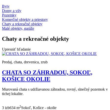
Byty
Domy a vily
Pozemky
Komerčné objekty a priestory
Chaty a rekreačné objekty
Malé objekty, garáže
Chaty a rekreačné objekty
Upresniť hľadanie
Predaj, chata, drevenica, zrub
CHATA SO ZÁHRADOU, SOKOĽ,
KOŠICE OKOLIE
Murovaná chata s udržiavanou záhradou, rovný, slnečný pozemok v
tichej lokalite.
2
3 izb
634 m
Sokoľ, Košice - okolie