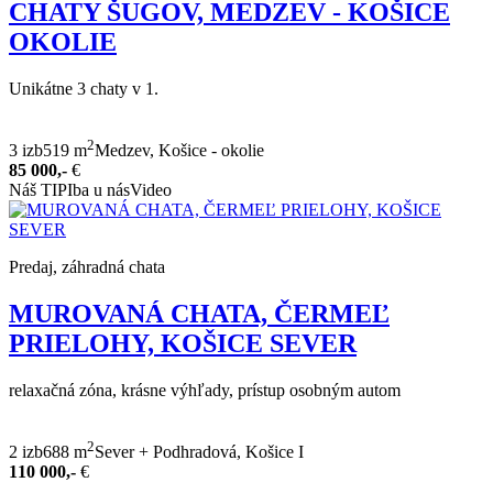
CHATY ŠUGOV, MEDZEV - KOŠICE
OKOLIE
Unikátne 3 chaty v 1.
2
3 izb
519 m
Medzev, Košice - okolie
85 000,-
€
Náš TIP
Iba u nás
Video
Predaj, záhradná chata
MUROVANÁ CHATA, ČERMEĽ
PRIELOHY, KOŠICE SEVER
relaxačná zóna, krásne výhľady, prístup osobným autom
2
2 izb
688 m
Sever + Podhradová, Košice I
110 000,-
€