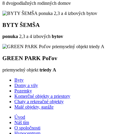
8 dvojpodlažných rodinných domov
BYTY ŠEMŠA
ponuka
2,3 a 4 izbových
bytov
GREEN PARK Poľov
priemyselný objekt
triedy A
Byty
Domy a vily
Pozemky
Komerčné objekty a priestory
Chaty a rekreačné objekty
Malé objekty, garáže
Úvod
Náš tím
O spoločnosti
Hypocentrum