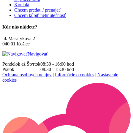
Kontakt
Chcem predať / prenajať
Chcem kúpiť nehnuteľnosť
Kde nás nájdete?
ul. Masarykova 2
040 01 Košice
Navigovať
Pondelok až Štvrtok
08:30 - 16:00
hod
Piatok
08:30 - 15:30
hod
Ochrana osobných údajov
|
Informácie o cookies
|
Nastavenie
cookies