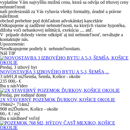
vyplatíme Vám najvyššiu možnú cenu, ktorá sa odvíja od trhovej ceny
nehnuteľnosti
naši profesionáli za Vás vybavia všetky formality, úradné a právne
náležitosti
obchod prebehne pod dohľadom advokátskej kancelárie
Odkupujeme aj zadĺžené nehnuteľnosti, na ktorých viazne hypotéka,
dlžoba voči nebankovej inštitúcii, exekúcia .... atď.
V prípade dohody vieme odkúpiť aj inú nehnuteľnosť, neváhajte a
kontaktujte nás.
Upozornenie:
Neodkupujeme podiely k nehnuteľnostiam.
Náš TIP
Predaj, 3 izbový byt
NOVOSTAVBA 3 IZBOVÉHO BYTU A 5-3, ŠEMŠA,...
3 izb
91,8 m
2
Šemša, Šemša, Košice - okolie
235 000,-
€
Iba u nás
Video
Predaj, pre rodinné domy
2X STAVEBNÝ POZEMOK ĎURKOV, KOŠICE OKOLIE
194m2+ 714m2
908 m
2
Ďurkov, Košice - okolie
60,-
€
/ m2
Iba u nás
Ihneď voľný