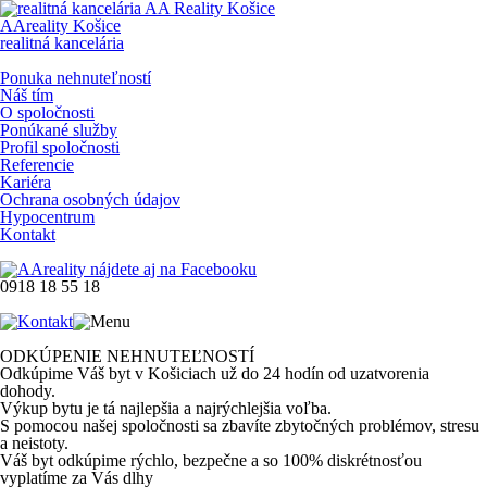
AAreality Košice
realitná kancelária
Ponuka nehnuteľností
Náš tím
O spoločnosti
Ponúkané služby
Profil spoločnosti
Referencie
Kariéra
Ochrana osobných údajov
Hypocentrum
Kontakt
0918 18 55 18
ODKÚPENIE NEHNUTEĽNOSTÍ
Odkúpime Váš byt v Košiciach už do 24 hodín od uzatvorenia
dohody.
Výkup bytu je tá najlepšia a najrýchlejšia voľba.
S pomocou našej spoločnosti sa zbavíte zbytočných problémov, stresu
a neistoty.
Váš byt odkúpime rýchlo, bezpečne a so 100% diskrétnosťou
vyplatíme za Vás dlhy