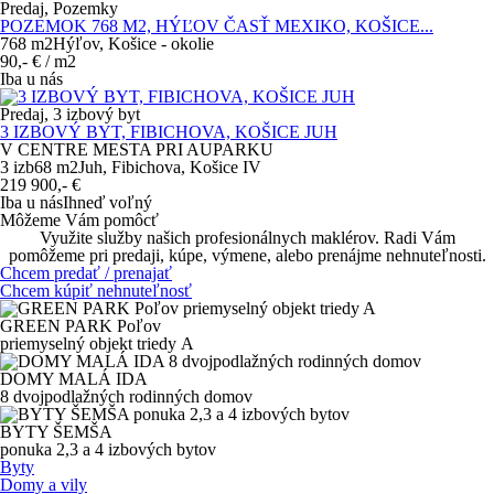
Predaj, Pozemky
POZEMOK 768 M2, HÝĽOV ČASŤ MEXIKO, KOŠICE...
768 m
2
Hýľov, Košice - okolie
90,-
€
/ m2
Iba u nás
Predaj, 3 izbový byt
3 IZBOVÝ BYT, FIBICHOVA, KOŠICE JUH
V CENTRE MESTA PRI AUPARKU
3 izb
68 m
2
Juh, Fibichova, Košice IV
219 900,-
€
Iba u nás
Ihneď voľný
Môžeme Vám pomôcť
Využite služby našich profesionálnych maklérov. Radi Vám
pomôžeme pri predaji, kúpe, výmene, alebo prenájme nehnuteľnosti.
Chcem predať / prenajať
Chcem kúpiť nehnuteľnosť
GREEN PARK Poľov
priemyselný objekt
triedy A
DOMY MALÁ IDA
8 dvojpodlažných rodinných domov
BYTY ŠEMŠA
ponuka
2,3 a 4 izbových
bytov
Byty
Domy a vily